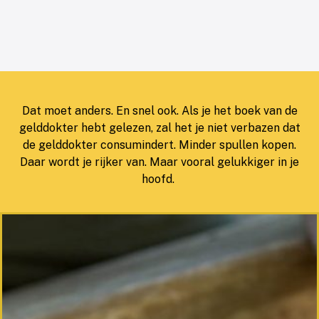
Dat moet anders. En snel ook. Als je het boek van de
gelddokter hebt gelezen, zal het je niet verbazen dat
de gelddokter consumindert. Minder spullen kopen.
Daar wordt je rijker van. Maar vooral gelukkiger in je
hoofd.